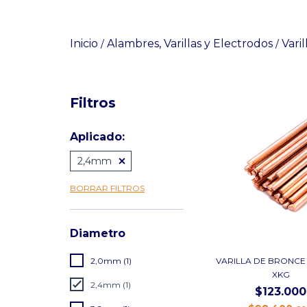
Inicio
Alambres, Varillas y Electrodos
Varil
/
/
Filtros
Aplicado:
2,4mm
BORRAR FILTROS
Diametro
VARILLA DE BRONCE
2,0mm (1)
XKG
2,4mm (1)
$123.000