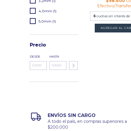
$98.400
c
3,2mm (1)
Efectivo/Transfe
4,0mm (1)
6
cuotas sin interés de
5,0mm (1)
AGREGAR AL CAR
Precio
DESDE
HASTA
ENVÍOS SIN CARGO
A todo el país, en compras superiores a
$200.000