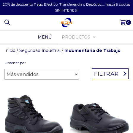
20% de descuento Pago Efectivo, Transferencia o Depósito.... hasta 9 cuotas
SIN INTERES!!
0
MENÚ
PRODUCTOS
Inicio
/
Seguridad Industrial
/
Indumentaria de Trabajo
Ordenar por
FILTRAR