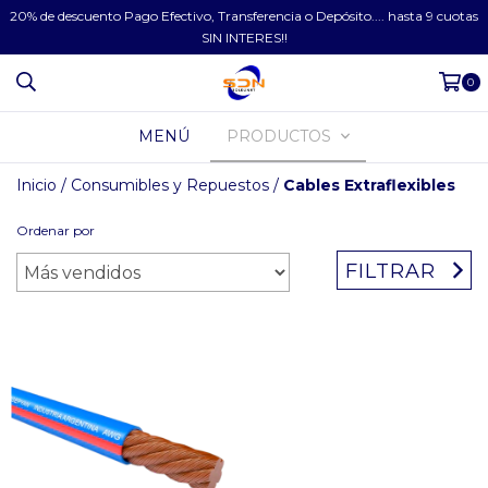
20% de descuento Pago Efectivo, Transferencia o Depósito.... hasta 9 cuotas
SIN INTERES!!
0
MENÚ
PRODUCTOS
Inicio
/
Consumibles y Repuestos
/
Cables Extraflexibles
Ordenar por
FILTRAR