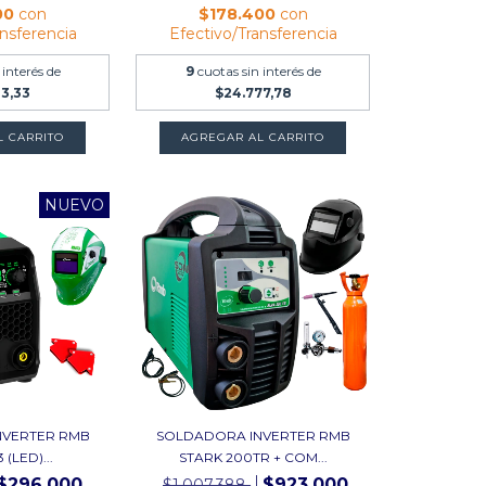
00
con
$178.400
con
ansferencia
Efectivo/Transferencia
 interés de
9
cuotas sin interés de
33,33
$24.777,78
NUEVO
NVERTER RMB
SOLDADORA INVERTER RMB
 (LED)...
STARK 200TR + COM...
$296.000
$923.000
$1.007.388