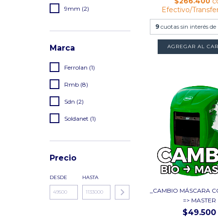
$266.400
c
9mm (2)
Efectivo/Transfe
9
cuotas sin interés de
Marca
Ferrolan (1)
Rmb (8)
Sdn (2)
Soldanet (1)
Precio
DESDE
HASTA
_CAMBIO MÁSCARA C
=> MASTER
$49.500