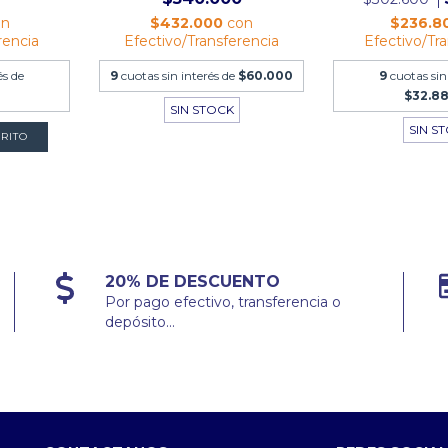
on
$432.000
con
$236.8
rencia
Efectivo/Transferencia
Efectivo/Tr
és de
9
cuotas sin interés de
$60.000
9
cuotas sin
$32.8
SIN STOCK
SIN S
20% DE DESCUENTO
Por pago efectivo, transferencia o
depósito...