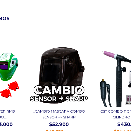
BOS
TER RMB
_CAMBIO MÁSCARA COMBO
CST COMBO TIG
O...
SENSOR => SHARP
CILINDRO
3.000
$52.900
$430