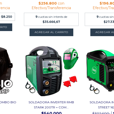
n
$256.800
con
$196.8
rencia
Efectivo/Transferencia
Efectivo/Tr
e
$8.250
9
cuotas sin interés de
9
cuotas sin
$35.666,67
$27.3
OMBO BIO
SOLDADORA INVERTER RMB
SOLDADORA I
STARK 200TR + COM...
STREET 163
$540.000
$302.600