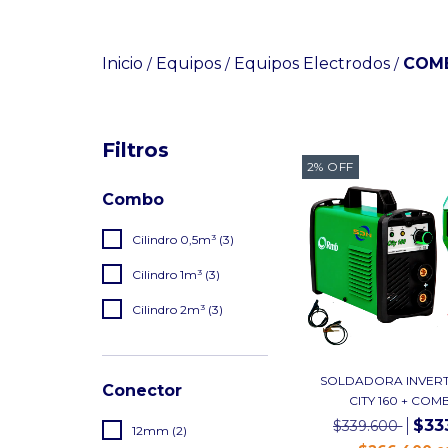
Inicio
Equipos
Equipos Electrodos
COM
/
/
/
Filtros
2
%
OFF
Combo
Cilindro 0,5m³ (3)
Cilindro 1m³ (3)
Cilindro 2m³ (3)
SOLDADORA INVER
Conector
CITY 160 + COMB
$33
$339.600
12mm (2)