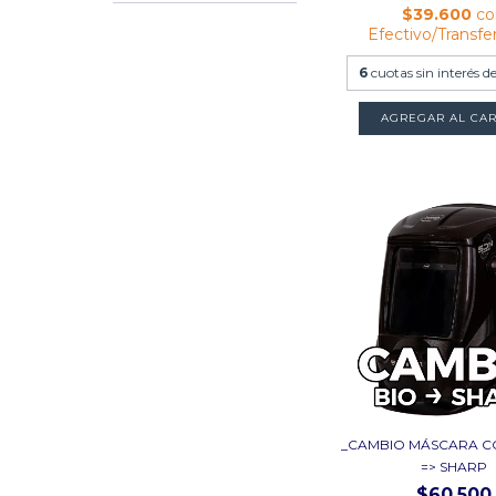
$39.600
co
Efectivo/Transfe
6
cuotas sin interés d
_CAMBIO MÁSCARA C
=> SHARP
$60.500