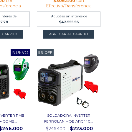
000
con
$306.400
con
ansferencia
Efectivo/Transferencia
 interés de
9
cuotas sin interés de
77,78
$42.555,56
L CARRITO
AGREGAR AL CARRITO
NUEVO
9
%
OFF
NVERTER RMB
SOLDADORA INVERTER
+ COMB...
FERROLAN MOBIARC 140...
$246.000
$223.000
$246.400