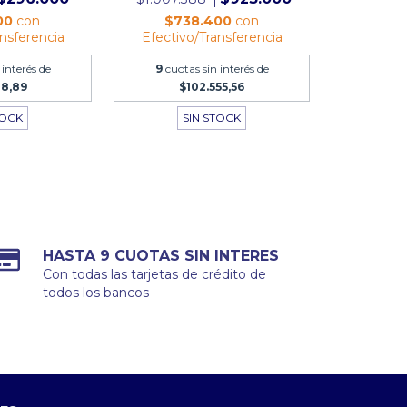
00
con
$738.400
con
ansferencia
Efectivo/Transferencia
 interés de
9
cuotas sin interés de
88,89
$102.555,56
TOCK
SIN STOCK
HASTA 9 CUOTAS SIN INTERES
Con todas las tarjetas de crédito de
todos los bancos