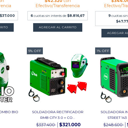
on
$42.320
con
$344.
rencia
Efectivo/Transferencia
Efectivo/Tr
$37.000
6
cuotas sin interés de
$8.816,67
9
cuotas sin
$47.7
AGREGAR A
5
%
OFF
1
%
OFF
OMBO BIO
SOLDADORA RECTIFICADOR
SOLDADORA I
RMB CITY 3.0 + CO...
STREET 143 
$321.000
$337.400
$248.600