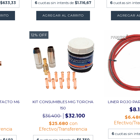
e
$633,33
6
cuotas sin interés de
$1.116,67
6
cuotas sin inte
RITO
AGREGAR A
12
%
OFF
TACTO M6
KIT CONSUMIBLES MIG TORCHA
LINER ROJO PAR
150
$8.
$32.100
$36.400
$6.48
Efectivo/Tr
n
$25.680
con
rencia
Efectivo/Transferencia
6
cuotas sin int
de
$450
6
cuotas sin interés de
$5.350