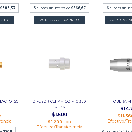
$383,33
6
cuotas sin interés de
$566,67
6
cuotas sin in
RITO
AGREGAR AL CARRITO
AGREGAR A
TACTO 150
DIFUSOR CERÁMICO MIG 360
TOBERA MI
MB36
$14.
$1.500
n
$11.3
rencia
Efectivo/Tr
$1.200
con
Efectivo/Transferencia
de
$500
6
cuotas sin inter