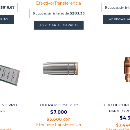
Efectivo/Transferencia
e
$816,67
6
cuotas sin in
6
cuotas sin interés de
$283,33
RITO
AGREGAR A
AGREGAR AL CARRITO
ENO RMB
TOBERA MIG 250 MB25
TUBO DE CONT
O...
PARA TORCH
$7.000
$4.
$5.600
con
Efectivo/Transferencia
n
$3.44