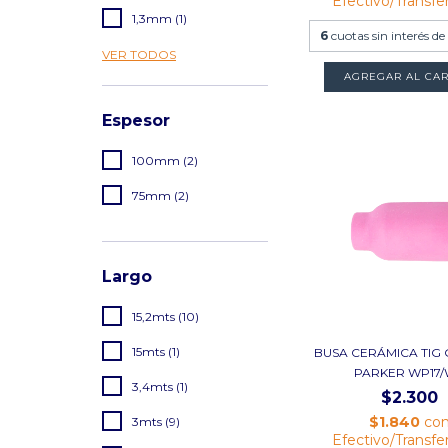
Efectivo/Transfe
1,3mm (1)
6
cuotas sin interés d
VER TODOS
AGREGAR AL CAR
Espesor
100mm (2)
75mm (2)
Largo
15,2mts (10)
15mts (1)
BUSA CERÁMICA TIG 
PARKER WP17/W
3,4mts (1)
$2.300
$1.840
co
3mts (9)
Efectivo/Transfe