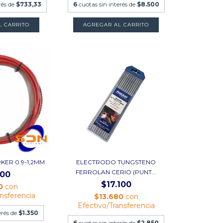
rés de
$733,33
6
cuotas sin interés de
$8.500
L CARRITO
AGREGAR AL CARRITO
KER 0.9-1,2MM
ELECTRODO TUNGSTENO
FERROLAN CERIO (PUNT...
100
$17.100
0
con
ansferencia
$13.680
con
Efectivo/Transferencia
erés de
$1.350
6
cuotas sin interés de
$2.850