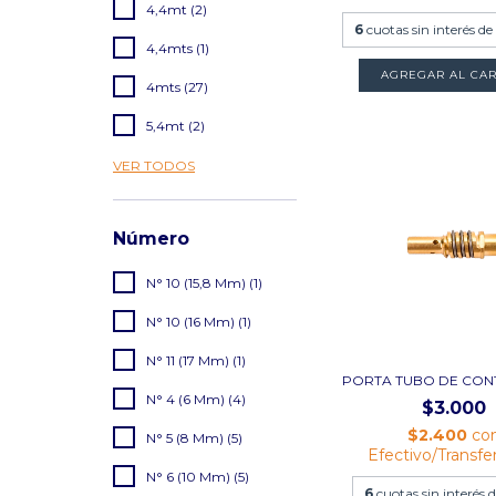
4,4mt (2)
6
cuotas sin interés de
4,4mts (1)
AGREGAR AL CAR
4mts (27)
5,4mt (2)
VER TODOS
Número
N° 10 (15,8 Mm) (1)
N° 10 (16 Mm) (1)
N° 11 (17 Mm) (1)
PORTA TUBO DE CON
N° 4 (6 Mm) (4)
$3.000
$2.400
co
N° 5 (8 Mm) (5)
Efectivo/Transfe
N° 6 (10 Mm) (5)
6
cuotas sin interés 