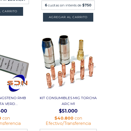
6
cuotas sin interés de
$750
L CARRITO
AGREGAR AL CARRITO
NGSTENO RMB
KIT CONSUMIBLES MIG TORCHA
A VERD...
ARC M1
400
$51.000
0
con
$40.800
con
ansferencia
Efectivo/Transferencia