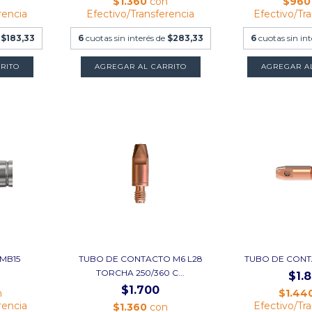
$1.360
con
$96
rencia
Efectivo/Transferencia
Efectivo/Tr
e
$183,33
6
cuotas sin interés de
$283,33
6
cuotas sin in
RITO
AGREGAR AL CARRITO
AGREGAR A
 MB15
TUBO DE CONTACTO M6 L28
TUBO DE CONT
TORCHA 250/360 C...
$1.
$1.700
n
$1.44
rencia
Efectivo/Tr
$1.360
con