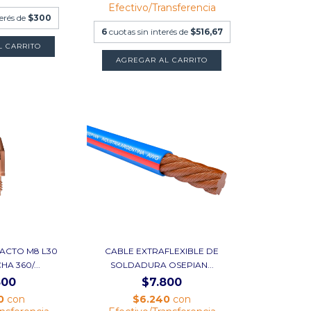
Efectivo/Transferencia
terés de
$300
6
cuotas sin interés de
$516,67
L CARRITO
AGREGAR AL CARRITO
ACTO M8 L30
CABLE EXTRAFLEXIBLE DE
A 360/...
SOLDADURA OSEPIAN...
300
$7.800
0
con
$6.240
con