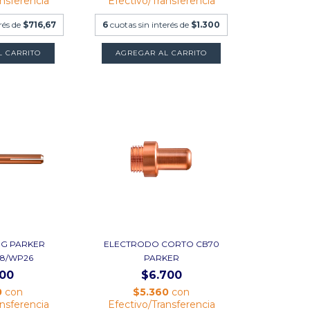
ansferencia
Efectivo/Transferencia
rés de
$716,67
6
cuotas sin interés de
$1.300
L CARRITO
AGREGAR AL CARRITO
IG PARKER
ELECTRODO CORTO CB70
18/WP26
PARKER
500
$6.700
0
con
$5.360
con
ansferencia
Efectivo/Transferencia