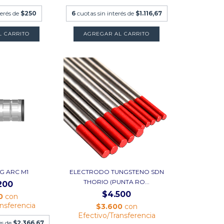
terés de
$250
6
cuotas sin interés de
$1.116,67
L CARRITO
AGREGAR AL CARRITO
G ARC M1
ELECTRODO TUNGSTENO SDN
THORIO (PUNTA RO...
200
$4.500
60
con
ansferencia
$3.600
con
Efectivo/Transferencia
és de
$2.366,67