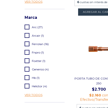
VER TODOS
6
cuotas sin interés d
AGREGAR AL CAR
Marca
Arc (27)
Arcair (1)
Ferrolan (16)
Fnpro (1)
Foxtter (1)
Generico (4)
Hb (1)
PORTA TUBO DE CON
250
Helictor (4)
$2.700
$2.160
co
VER TODOS
Efectivo/Transfe
6
cuotas sin interés 