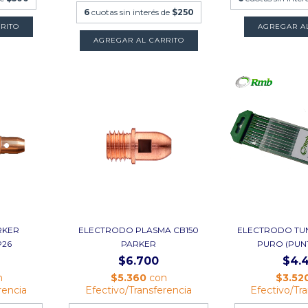
6
cuotas sin interés de
$250
AGREGAR A
AGREGAR AL CARRITO
RKER
ELECTRODO PLASMA CB150
ELECTRODO TU
P26
PARKER
PURO (PUNT
$6.700
$4.
n
$5.360
con
$3.52
rencia
Efectivo/Transferencia
Efectivo/Tr