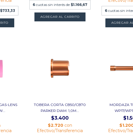
rencia
Efectivo/Tr
6
cuotas sin interés de
$1.166,67
e
$733,33
6
cuotas sin inte
AGREGAR AL CARRITO
RITO
AGREGAR A
GAS-LENS
TOBERA CORTA CB50/CB70
MORDAZA T
...
PARKER DIAM. 1,0M...
WP17/WP
$3.400
$1.
n
$2.720
con
$1.20
rencia
Efectivo/Transferencia
Efectivo/Tr