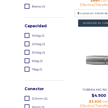
$880
con
Efectivo/Transfe
Blanco (1)
6
cuotas sin interés d
AGREGAR AL CAR
Capacidad
100kg (1)
200kg (1)
300kg (1)
50kg (1)
75kg (1)
Conector
TOBERA MIG 150
$4.900
12,9mm (2)
$3.920
co
Efectivo/Transfe
12mm (1)