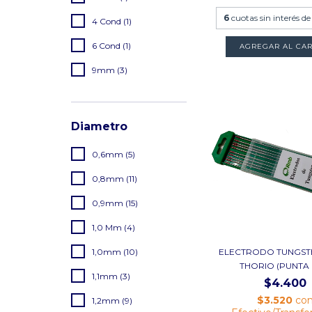
6
cuotas sin interés d
4 Cond (1)
6 Cond (1)
AGREGAR AL CAR
9mm (3)
Diametro
0,6mm (5)
0,8mm (11)
0,9mm (15)
1,0 Mm (4)
1,0mm (10)
ELECTRODO TUNGST
THORIO (PUNTA R
1,1mm (3)
$4.400
$3.520
co
1,2mm (9)