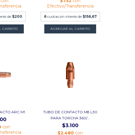
0
con
$752
con
ansferencia
Efectivo/Transferencia
terés de
$200
6
cuotas sin interés de
$156,67
L CARRITO
AGREGAR AL CARRITO
ACTO ARC M1
TUBO DE CONTACTO M8 L30
PARA TORCHA 360/...
800
$3.100
0
con
ansferencia
$2.480
con