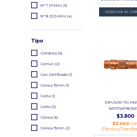
N° 7 (11 Mm) (5)
N° 8 (12,5 Mm) (4)
Tipo
Cilíndrica (6)
Común (2)
Con Certificado (1)
Conica 15mm (1)
Corta (1)
DIFUSOR TIG PA
Corto (2)
WP17/WP18/W
$3.800
Cónica (6)
$3.040
co
Cónica 15mm (2)
Efectivo/Transfe