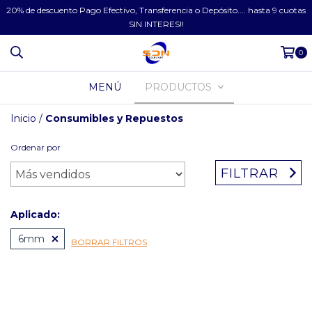
20% de descuento Pago Efectivo, Transferencia o Depósito.... hasta 9 cuotas
SIN INTERES!!
0
MENÚ
PRODUCTOS
Inicio
/
Consumibles y Repuestos
Ordenar por
FILTRAR
Aplicado:
6mm
BORRAR FILTROS