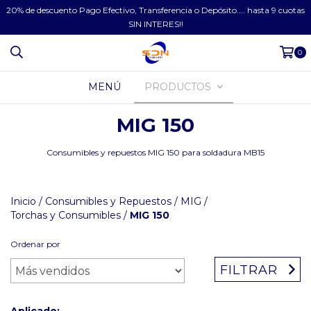
20% de descuento Pago Efectivo, Transferencia o Depósito.... hasta 9 cuotas
SIN INTERES!!
0
MENÚ
PRODUCTOS
MIG 150
Consumibles y repuestos MIG 150 para soldadura MB15
Inicio
/
Consumibles y Repuestos
/
MIG
/
Torchas y Consumibles
/
MIG 150
Ordenar por
FILTRAR