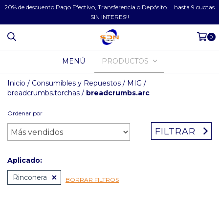
20% de descuento Pago Efectivo, Transferencia o Depósito.... hasta 9 cuotas
SIN INTERES!!
0
MENÚ
PRODUCTOS
Inicio
/
Consumibles y Repuestos
/
MIG
/
breadcrumbs.torchas
/
breadcrumbs.arc
Ordenar por
FILTRAR
Aplicado:
Rinconera
BORRAR FILTROS