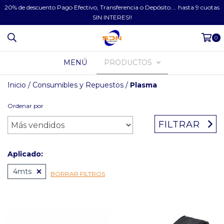
20% de descuento Pago Efectivo, Transferencia o Depósito.... hasta 9 cuotas
SIN INTERES!!
0
MENÚ
PRODUCTOS
Inicio
/
Consumibles y Repuestos
/
Plasma
Ordenar por
FILTRAR
Aplicado:
4mts
BORRAR FILTROS