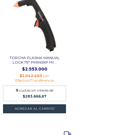
TORCHA PLASMA MANUAL
LOCK 75° PMX45XP HY...
$2.553.000
$2.042.400
con
Efectivo/Transferencia
9
cuotas sin interés de
$283.666,67
AGREGAR AL CARRITO