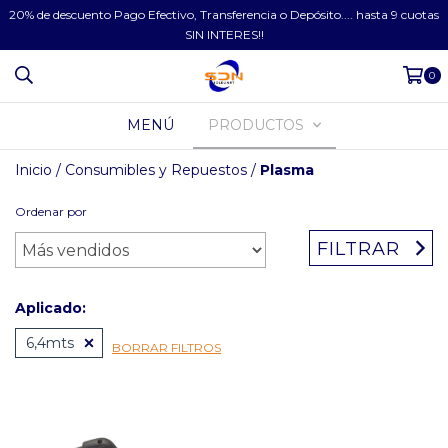
20% de descuento Pago Efectivo, Transferencia o Depósito.... hasta 9 cuotas
SIN INTERES!!
0
MENÚ
PRODUCTOS
Inicio
/
Consumibles y Repuestos
/
Plasma
Ordenar por
FILTRAR
Aplicado:
6,4mts
BORRAR FILTROS