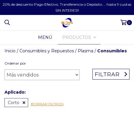
20% de descuento Pago Efectivo, Transferencia o Depósito.... hasta 9 cuotas
SIN INTERES!!
0
MENÚ
PRODUCTOS
Inicio
/
Consumibles y Repuestos
/
Plasma
/
Consumibles
Ordenar por
FILTRAR
Aplicado:
Corto
BORRAR FILTROS