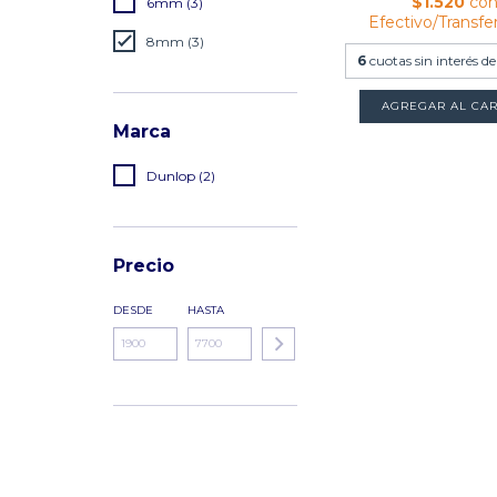
$1.520
co
6mm (3)
Efectivo/Transfe
8mm (3)
6
cuotas sin interés d
AGREGAR AL CAR
Marca
Dunlop (2)
Precio
DESDE
HASTA