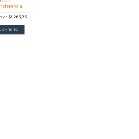
0
con
ansferencia
és de
$1.283,33
L CARRITO