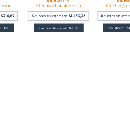
n
$5.920
con
$6.16
rencia
Efectivo/Transferencia
Efectivo/Tr
e
$316,67
6
cuotas sin interés de
$1.233,33
6
cuotas sin inter
RITO
AGREGAR AL CARRITO
AGREGAR A