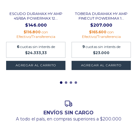
ESCUDO DURAMAX HY AMP
TOBERA DURAMAX HY AMP
45/65A POWERMAX 12...
FINECUT POWERMAX 1...
$146.000
$207.000
$116.800
con
$165.600
con
Efectivo/Transferencia
Efectivo/Transferencia
6
cuotas sin interés de
9
cuotas sin interés de
$24.333,33
$23.000
ENVÍOS SIN CARGO
A todo el país, en compras superiores a $200.000