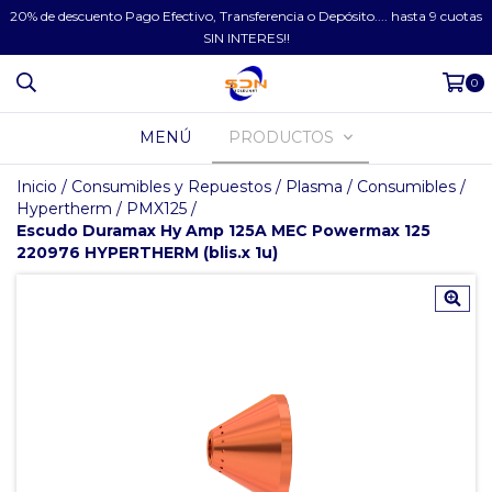
20% de descuento Pago Efectivo, Transferencia o Depósito.... hasta 9 cuotas
SIN INTERES!!
0
MENÚ
PRODUCTOS
Inicio
/
Consumibles y Repuestos
/
Plasma
/
Consumibles
/
Hypertherm
/
PMX125
/
Escudo Duramax Hy Amp 125A MEC Powermax 125
220976 HYPERTHERM (blis.x 1u)