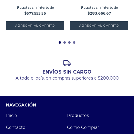
9
cuotas sin interés de
9
cuotas sin interés de
$577.555,56
$283.666,67
AGREGAR AL CARRITO
AGREGAR AL CARRITO
ENVÍOS SIN CARGO
A todo el país, en compras superiores a $200.000
NAVEGACIÓN
Inicio
Productos
Contacto
Cómo Comprar