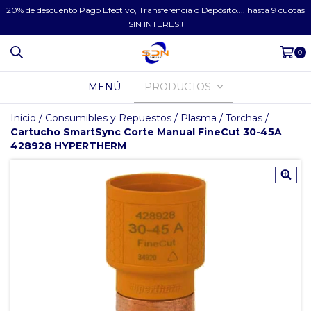
20% de descuento Pago Efectivo, Transferencia o Depósito.... hasta 9 cuotas
SIN INTERES!!
0
MENÚ
PRODUCTOS
Inicio
/
Consumibles y Repuestos
/
Plasma
/
Torchas
/
Cartucho SmartSync Corte Manual FineCut 30-45A
428928 HYPERTHERM