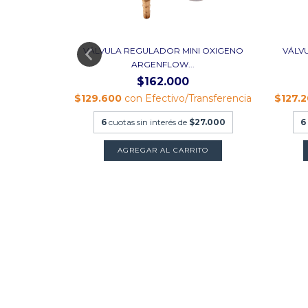
PISTÓN R18
VÁLVULA REGULADOR MINI OXIGENO
VÁLV
ARGENFLOW...
$162.000
ansferencia
$129.600
con
Efectivo/Transferencia
$127.
.222,22
6
cuotas sin interés de
$27.000
6