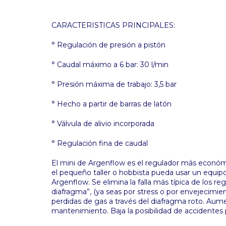
CARACTERISTICAS PRINCIPALES:
° Regulación de presión a pistón
° Caudal máximo a 6 bar: 30 l/min
° Presión máxima de trabajo: 3,5 bar
° Hecho a partir de barras de latón
° Válvula de alivio incorporada
° Regulación fina de caudal
El mini de Argenflow es el regulador más económ
el pequeño taller o hobbista pueda usar un equipo
Argenflow. Se elimina la falla más típica de los re
diafragma”, (ya seas por stress o por envejecimien
perdidas de gas a través del diafragma roto. Aumen
mantenimiento. Baja la posibilidad de accidentes