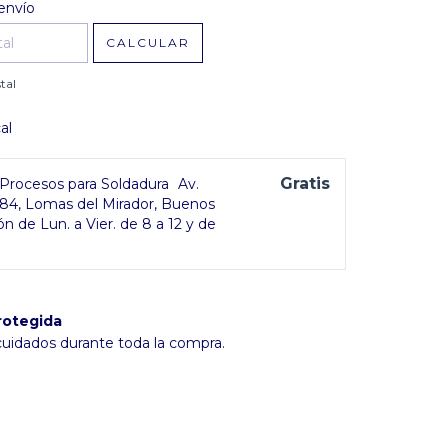
l CP:
CAMBIAR CP
envío
CALCULAR
tal
al
Gratis
rocesos para Soldadura
Av.
384, Lomas del Mirador, Buenos
ón de Lun. a Vier. de 8 a 12 y de
rotegida
cuidados durante toda la compra.