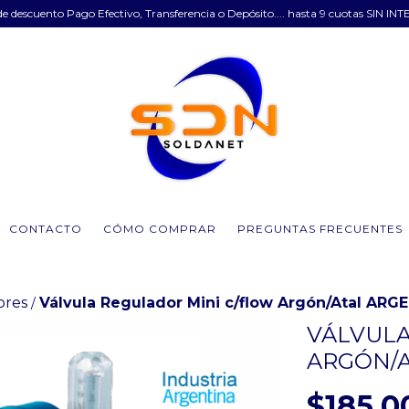
e descuento Pago Efectivo, Transferencia o Depósito.... hasta 9 cuotas SIN INT
CONTACTO
CÓMO COMPRAR
PREGUNTAS FRECUENTES
ores
Válvula Regulador Mini c/flow Argón/Atal A
/
VÁLVULA
ARGÓN/A
$185.0