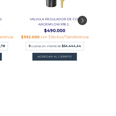
2
VÁLVULA REGULADOR DE CO2
.
ARGENFLOW R18 2...
$490.000
ferencia
$392.000
con
Efectivo/Transferencia
VÁLVU
,78
9
cuotas sin interés de
$54.444,44
A
$216.000
9
cuot