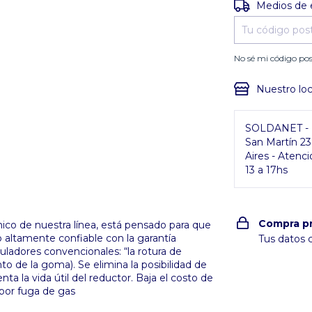
Entregas para e
Medios de 
No sé mi código pos
Nuestro loc
SOLDANET - P
San Martín 2
Aires - Atenci
13 a 17hs
Compra p
ico de nuestra línea, está pensado para que
 altamente confiable con la garantía
Tus datos 
guladores convencionales: “la rotura de
to de la goma). Se elimina la posibilidad de
ta la vida útil del reductor. Baja el costo de
 por fuga de gas