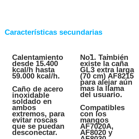
Características secundarias
Calentamiento
No1. También
desde 15.400
existe la caña
kcal/h hasta
GL3 extra larga
59.000 kcal/h.
(70 cm) AF8215
para alejar aún
mas la llama
Caño de acero
del usuario.
inoxidable
soldado en
ambos
Compatibles
extremos, para
con los
evitar roscas
mangos
que se puedan
AF7020A,
desconectar.
AF8020 y
AF8030.