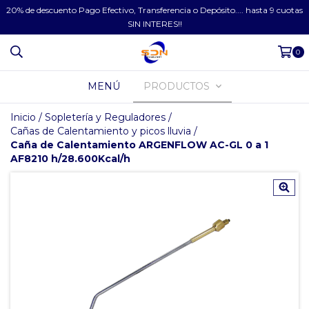
20% de descuento Pago Efectivo, Transferencia o Depósito.... hasta 9 cuotas
SIN INTERES!!
0
MENÚ
PRODUCTOS
Inicio
/
Sopletería y Reguladores
/
Cañas de Calentamiento y picos lluvia
/
Caña de Calentamiento ARGENFLOW AC-GL 0 a 1
AF8210 h/28.600Kcal/h