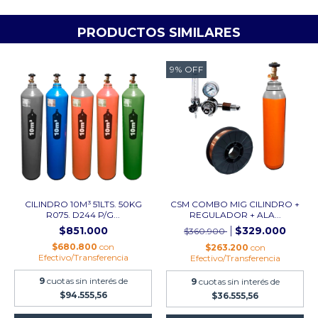
PRODUCTOS SIMILARES
9
%
OFF
CILINDRO 10M³ 51LTS. 50KG
CSM COMBO MIG CILINDRO +
R075. D244 P/G...
REGULADOR + ALA...
$851.000
$329.000
$360.900
$680.800
con
$263.200
con
Efectivo/Transferencia
Efectivo/Transferencia
9
cuotas sin interés de
9
cuotas sin interés de
$94.555,56
$36.555,56