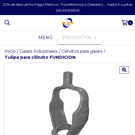
20% de descuento Pago Efectivo, Transferencia o Depósito.... hasta 9 cuotas
SIN INTERES!!
0
MENÚ
PRODUCTOS
Inicio
/
Gases Industriales
/
Cilindros para gases
/
Tulipa para cilindro FUNDICION