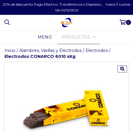
20% de descuento Pago Efectivo, Transferencia o Depósito.... hasta 9 cuotas
SIN INTERES!!
0
MENÚ
PRODUCTOS
Inicio
/
Alambres, Varillas y Electrodos
/
Electrodos
/
Electrodos CONARCO 6010 xKg