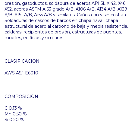
presión, gasoductos, soldadura de aceros API 5L X 42, X46,
X52, aceros ASTM A 53 grado A/B, A106 A/B, A134 A/B, A139
A/B, A151 A/B, A155 A/B y similares. Caños con y sin costura.
Soldaduras de cascos de barcos en chapa naval, chapa
estructural de acero al carbono de baja y media resistencia,
calderas, recipientes de presión, estructuras de puentes,
muelles, edificios y similares.
CLASIFICACION
AWS A5.1 E6010
COMPOSICIÓN
C 0,13 %
Mn 0,50 %
Si 0,20 %