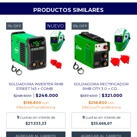
PRODUCTOS SIMILARES
NUEVO
1
%
OFF
5
%
OFF
SOLDADORA INVERTER RMB
SOLDADORA RECTIFICADOR
STREET 143 + COMB...
RMB CITY 3.0 + CO...
$246.000
$321.000
$248.600
$337.400
$196.800
con
$256.800
con
Efectivo/Transferencia
Efectivo/Transferencia
9
cuotas sin interés de
9
cuotas sin interés de
$27.333,33
$35.666,67