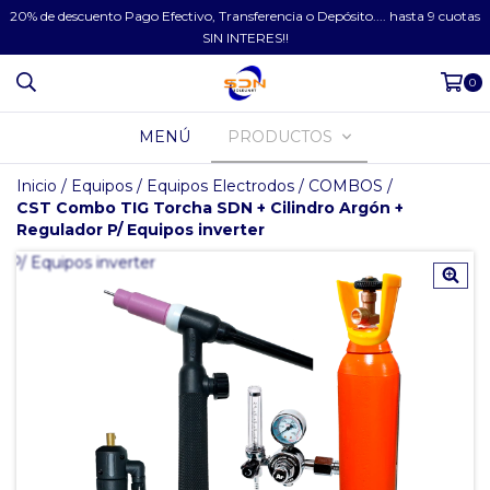
20% de descuento Pago Efectivo, Transferencia o Depósito.... hasta 9 cuotas
SIN INTERES!!
0
MENÚ
PRODUCTOS
Inicio
/
Equipos
/
Equipos Electrodos
/
COMBOS
/
CST Combo TIG Torcha SDN + Cilindro Argón +
Regulador P/ Equipos inverter