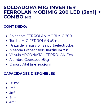
SOLDADORA MIG INVERTER
FERROLAN MOBIMIG 200 LED (3en1) +
COMBO
MIG
CONTENIDO:
Soldadora FERROLAN MOBIMIG 200
Torcha MIG FERROLAN x3mts
Pinza de masa y pinza portaelectrodos
Máscara Fotosensible
Platinum 2.0
Válvula ARGON/ATAL FERROLAN Eco
Alambre Cobreado x5kg
Cilindro Atal (
a elección
)
CAPACIDADES DISPONIBLES
0,5m
³
1m³
2m³
3m³
4m³