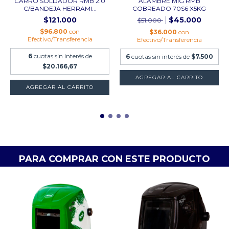
CARRO SOLDADOR RMB 2.0
ALAMBRE MIG RMB
C/BANDEJA HERRAMI...
COBREADO 70S6 X5KG
$121.000
$45.000
$51.000
$96.800
con
$36.000
con
Efectivo/Transferencia
Efectivo/Transferencia
6
cuotas sin interés de
6
cuotas sin interés de
$7.500
$20.166,67
AGREGAR AL CARRITO
PARA COMPRAR CON ESTE PRODUCTO