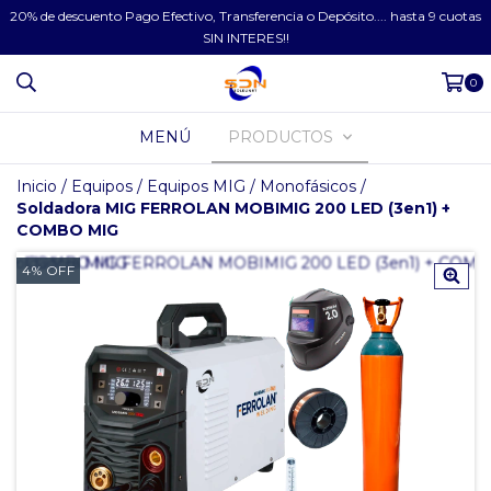
20% de descuento Pago Efectivo, Transferencia o Depósito.... hasta 9 cuotas
SIN INTERES!!
0
MENÚ
PRODUCTOS
Inicio
/
Equipos
/
Equipos MIG
/
Monofásicos
/
Soldadora MIG FERROLAN MOBIMIG 200 LED (3en1) +
COMBO MIG
4
%
OFF