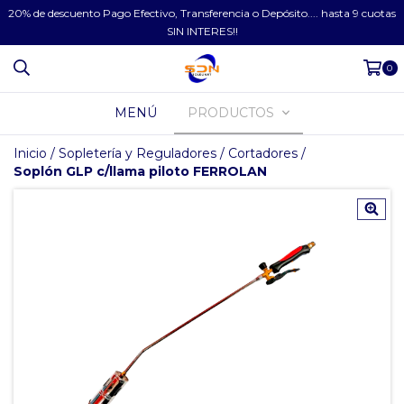
20% de descuento Pago Efectivo, Transferencia o Depósito.... hasta 9 cuotas
SIN INTERES!!
0
MENÚ
PRODUCTOS
Inicio
/
Sopletería y Reguladores
/
Cortadores
/
Soplón GLP c/llama piloto FERROLAN