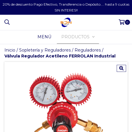
20% de descuento Pago Efectivo, Transferencia o Depósito.... hasta 9 cuotas
SIN INTERES!!
0
MENÚ
PRODUCTOS
Inicio
/
Sopletería y Reguladores
/
Reguladores
/
Válvula Regulador Acetileno FERROLAN Industrial