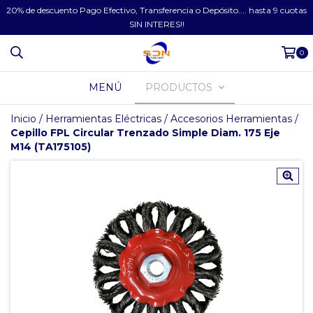
20% de descuento Pago Efectivo, Transferencia o Depósito.... hasta 9 cuotas
SIN INTERES!!
0
MENÚ
PRODUCTOS
Inicio
/
Herramientas Eléctricas
/
Accesorios Herramientas
/
Cepillo FPL Circular Trenzado Simple Diam. 175 Eje
M14 (TA175105)