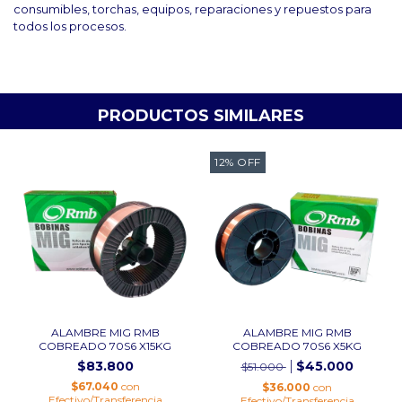
consumibles, torchas, equipos, reparaciones y repuestos para
todos los procesos.
PRODUCTOS SIMILARES
12
%
OFF
ALAMBRE MIG RMB
ALAMBRE MIG RMB
COBREADO 70S6 X15KG
COBREADO 70S6 X5KG
$83.800
$45.000
$51.000
$67.040
con
$36.000
con
Efectivo/Transferencia
Efectivo/Transferencia