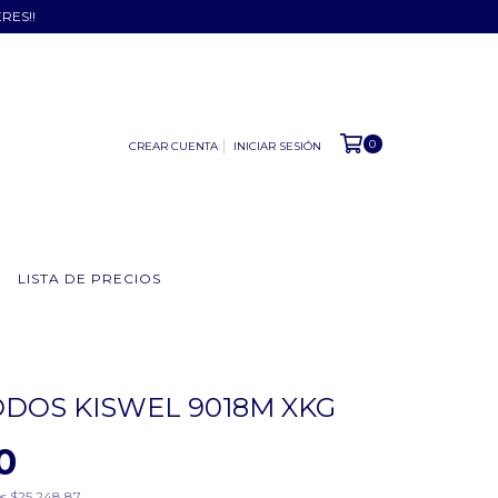
ERES!!
0
CREAR CUENTA
INICIAR SESIÓN
LISTA DE PRECIOS
DOS KISWEL 9018M XKG
0
os
$25.248,87