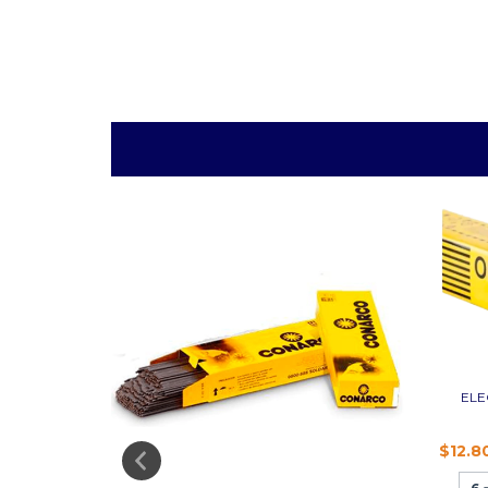
ELE
$12.8