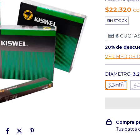
$22.320
c
SIN STOCK
6
CUOTAS
20% de descu
VER MEDIOS 
DIAMETRO:
3,
3,2mm
4
Compra p
Tus datos 