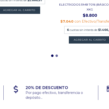
cuotas sin interés de
$2.666,67
ELECTRODOS RMB 7016 (BÁSICO
XKG
AGREGAR AL CARRITO
$8.800
$7.040
con
Efectivo/Transf
6
cuotas sin interés de
$1.466
AGREGAR AL CARRITO
20% DE DESCUENTO
Por pago efectivo, transferencia o
depósito...