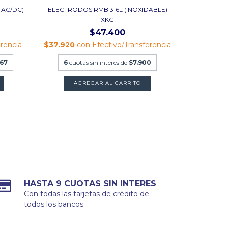
 AC/DC)
ELECTRODOS RMB 316L (INOXIDABLE)
ELECTRODO
XKG
$47.400
erencia
$37.920
con
Efectivo/Transferencia
$19.120
c
,67
6
cuotas sin interés de
$7.900
6
cuota
AGREGAR AL CARRITO
A
HASTA 9 CUOTAS SIN INTERES
Con todas las tarjetas de crédito de
todos los bancos