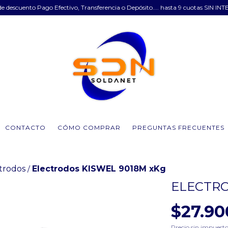
e descuento Pago Efectivo, Transferencia o Depósito.... hasta 9 cuotas SIN INT
CONTACTO
CÓMO COMPRAR
PREGUNTAS FRECUENTES
trodos
Electrodos KISWEL 9018M xKg
/
ELECTRO
$27.90
Precio sin impuest