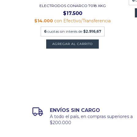
6
18 XKG
ELECTRODOS CONARCO 7018 XKG
$17.500
ansferencia
$14.000
con
Efectivo/Transferencia
.883,33
6
cuotas sin interés de
$2.916,67
TO
AGREGAR AL CARRITO
ENVÍOS SIN CARGO
A todo el país, en compras superiores a
$200.000