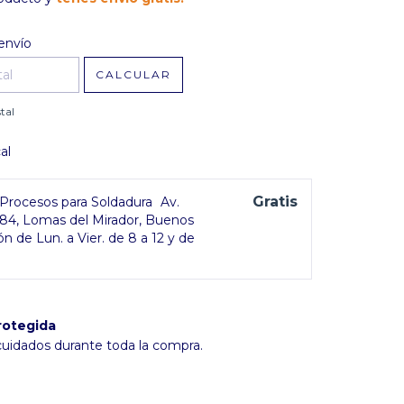
l CP:
CAMBIAR CP
envío
CALCULAR
tal
al
Gratis
rocesos para Soldadura
Av.
384, Lomas del Mirador, Buenos
ón de Lun. a Vier. de 8 a 12 y de
rotegida
cuidados durante toda la compra.