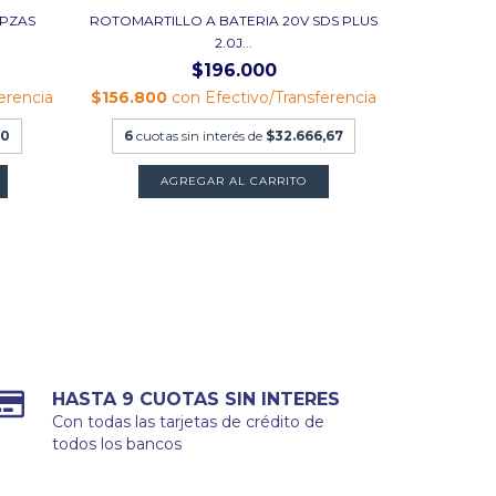
0PZAS
ROTOMARTILLO A BATERIA 20V SDS PLUS
TALADRO I
2.0J...
$196.000
erencia
$156.800
con
Efectivo/Transferencia
$203.200
00
6
cuotas sin interés de
$32.666,67
9
cuotas
HASTA 9 CUOTAS SIN INTERES
Con todas las tarjetas de crédito de
todos los bancos