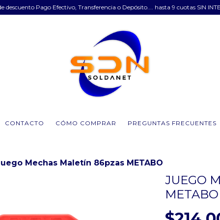
e descuento Pago Efectivo, Transferencia o Depósito.... hasta 9 cuotas SIN INT
CONTACTO
CÓMO COMPRAR
PREGUNTAS FRECUENTES
Juego Mechas Maletín 86pzas METABO
JUEGO M
METABO
$214.0