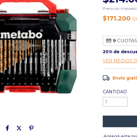
Precio sin impuest
$171.200
c
9
CUOTAS
20% de descu
VER MEDIOS 
Envío grat
CANTIDAD
¡Agregá este p