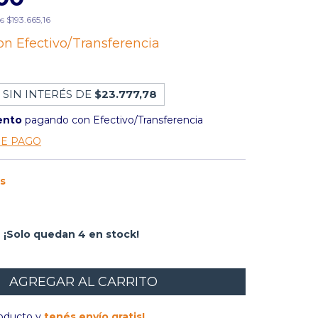
os
$193.665,16
on
Efectivo/Transferencia
 SIN INTERÉS DE
$23.777,78
ento
pagando con Efectivo/Transferencia
DE PAGO
is
¡Solo quedan
4
en stock!
roducto y
tenés envío gratis!