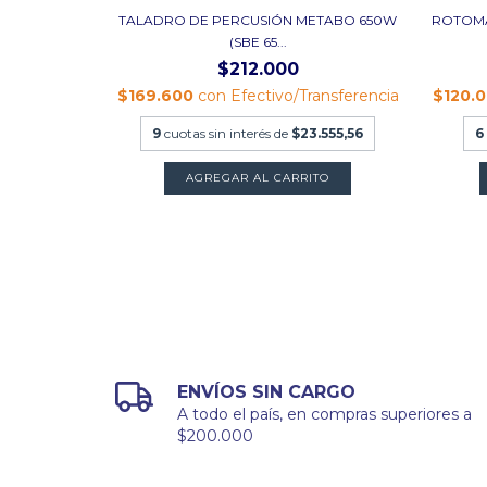
1/2 500NM
TALADRO DE PERCUSIÓN METABO 650W
ROTOMA
(SBE 65...
$212.000
ansferencia
$169.600
con
Efectivo/Transferencia
$120.
.111,11
9
cuotas sin interés de
$23.555,56
6
ENVÍOS SIN CARGO
A todo el país, en compras superiores a
$200.000