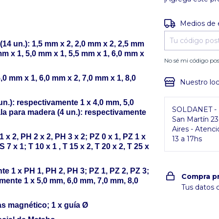
Entregas para e
Medios de 
4 un.): 1,5 mm x 2, 2,0 mm x 2, 2,5 mm
 mm x 1, 5,0 mm x 1, 5,5 mm x 1, 6,0 mm x
No sé mi código pos
,0 mm x 1, 6,0 mm x 2, 7,0 mm x 1, 8,0
Nuestro loc
n.): respectivamente 1 x 4,0 mm, 5,0
SOLDANET - P
la para madera (4 un.): respectivamente
San Martín 2
Aires - Atenci
 x 2, PH 2 x 2, PH 3 x 2; PZ 0 x 1, PZ 1 x
13 a 17hs
 S 7 x 1; T 10 x 1 , T 15 x 2, T 20 x 2, T 25 x
e 1 x PH 1, PH 2, PH 3; PZ 1, PZ 2, PZ 3;
Compra p
vamente 1 x 5,0 mm, 6,0 mm, 7,0 mm, 8,0
Tus datos 
as magnético; 1 x guía Ø