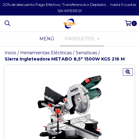
20% de descuento Pago Efectivo, Transferencia o Depósito.... hasta 9 cuotas
SIN INTERES!!
0
MENÚ
PRODUCTOS
Inicio
/
Herramientas Eléctricas
/
Sensitivas
/
Sierra Ingleteadora METABO 8,5" 1500W KGS 216 M