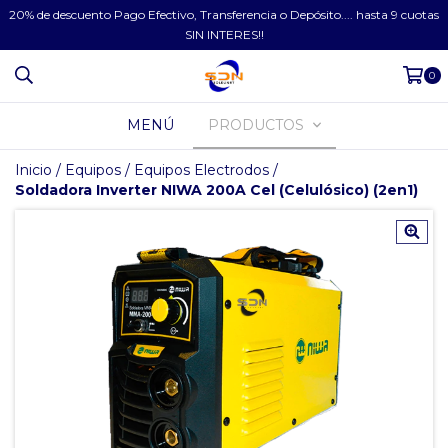
20% de descuento Pago Efectivo, Transferencia o Depósito.... hasta 9 cuotas
SIN INTERES!!
0
MENÚ
PRODUCTOS
Inicio
/
Equipos
/
Equipos Electrodos
/
Soldadora Inverter NIWA 200A Cel (Celulósico) (2en1)