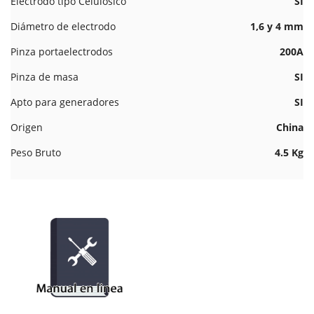
Electrodo tipo Celulósico
SI
Diámetro de electrodo
1,6 y 4 mm
Pinza portaelectrodos
200A
Pinza de masa
SI
Apto para generadores
SI
Origen
China
Peso Bruto
4.5 Kg