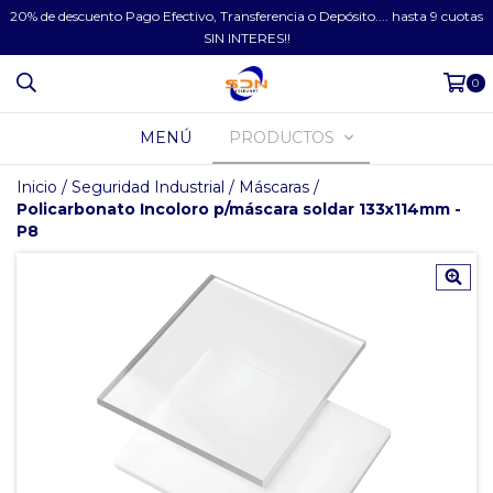
20% de descuento Pago Efectivo, Transferencia o Depósito.... hasta 9 cuotas
SIN INTERES!!
0
MENÚ
PRODUCTOS
Inicio
/
Seguridad Industrial
/
Máscaras
/
Policarbonato Incoloro p/máscara soldar 133x114mm -
P8