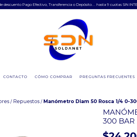
e descuento Pago Efectivo, Transferencia o Depósito.... hasta 9 cuotas SIN INT
CONTACTO
CÓMO COMPRAR
PREGUNTAS FRECUENTES
ores
Repuestos
Manómetro Diam 50 Rosca 1/4 0-30
/
/
MANÓMET
300 BAR
$24.2