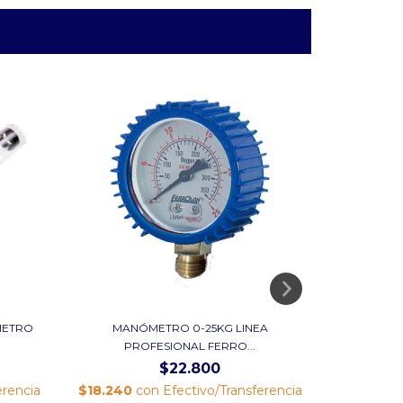
METRO
MANÓMETRO 0-25KG LINEA
PROFESIONAL FERRO...
FLOWMET
$22.800
erencia
$18.240
con
Efectivo/Transferencia
$39.840