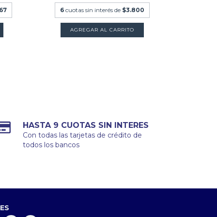
,67
6
cuotas sin interés de
$3.800
6
cuot
AGREGAR AL CARRITO
HASTA 9 CUOTAS SIN INTERES
Con todas las tarjetas de crédito de
todos los bancos
LES