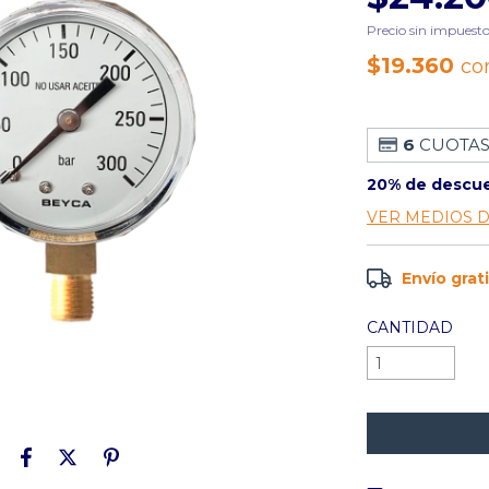
Precio sin impuest
$19.360
co
6
CUOTAS
20% de descu
VER MEDIOS 
Envío grat
CANTIDAD