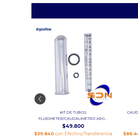
LINEA
KIT DE TUBOS
CAUD
...
FLUIDMETER/CAUDALIMETRO ARG...
$49.800
ansferencia
$39.840
con
Efectivo/Transferencia
$86.