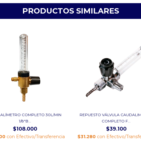
PRODUCTOS SIMILARES
ALÍMETRO COMPLETO 30L/MIN
REPUESTO VÁLVULA CAUDALI
1/8"B...
COMPLETO F...
$108.000
$39.100
400
con
Efectivo/Transferencia
$31.280
con
Efectivo/Transf