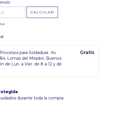
l CP:
CAMBIAR CP
envío
CALCULAR
tal
al
Gratis
rocesos para Soldadura
Av.
384, Lomas del Mirador, Buenos
ón de Lun. a Vier. de 8 a 12 y de
rotegida
cuidados durante toda la compra.