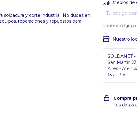
Entregas para e
Medios de 
 soldadura y corte industrial. No dudes en
 equipos, reparaciones y repuestos para
No sé mi código pos
Nuestro loc
SOLDANET - P
San Martín 2
Aires - Atenci
13 a 17hs
Compra p
Tus datos 