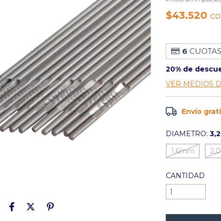
$43.520
c
6
CUOTAS
20% de descu
VER MEDIOS 
Envío grat
DIAMETRO:
3,
1,6mm
2,
CANTIDAD