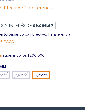
on
Efectivo/Transferencia
 SIN INTERÉS DE
$9.066,67
ento
pagando con Efectivo/Transferencia
DE PAGO
is
superando los
$200.000
2MM
0mm
2,4mm
3,2mm