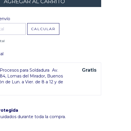
l CP:
CAMBIAR CP
envío
CALCULAR
tal
al
Gratis
rocesos para Soldadura
Av.
384, Lomas del Mirador, Buenos
ón de Lun. a Vier. de 8 a 12 y de
rotegida
cuidados durante toda la compra.