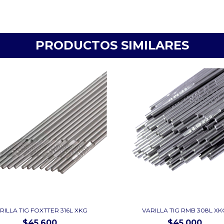
PRODUCTOS SIMILARES
RILLA TIG FOXTTER 316L XKG
VARILLA TIG RMB 308L XK
$45.600
$45.000