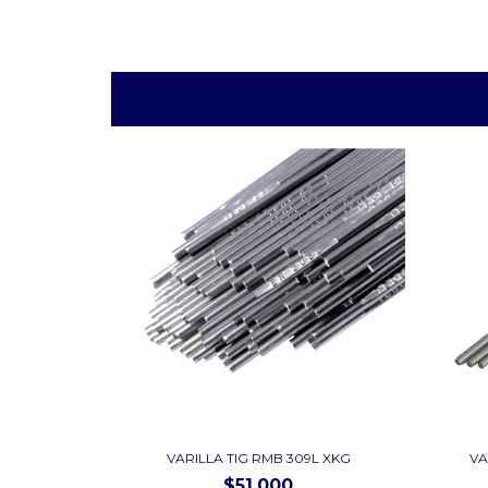
VARILLA TIG RMB 309L XKG
VA
$51.000