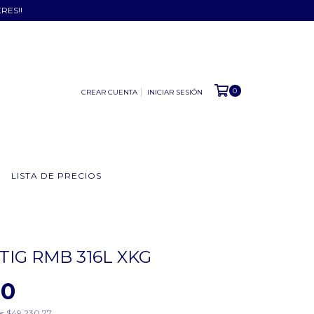
ERES!!
0
CREAR CUENTA
INICIAR SESIÓN
LISTA DE PRECIOS
TIG RMB 316L XKG
00
os
$49.230,77