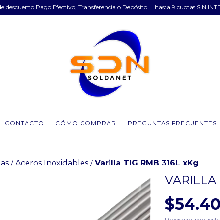
e descuento Pago Efectivo, Transferencia o Depósito.... hasta 9 cuotas SIN INT
CONTACTO
CÓMO COMPRAR
PREGUNTAS FRECUENTES
las
Aceros Inoxidables
Varilla TIG RMB 316L xKg
/
/
VARILLA 
$54.4
Precio sin impuest