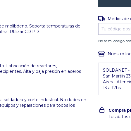
Entregas para e
Medios de 
o de molibdeno. Soporta temperaturas de
lina. Utilizar CD PD
No sé mi código pos
Nuestro loc
to. Fabricación de reactores,
SOLDANET - P
ecipientes. Alta y baja presión en aceros
San Martín 2
Aires - Atenci
13 a 17hs
 soldadura y corte industrial. No dudes en
equipos y reparaciones para todos los
Compra p
Tus datos 