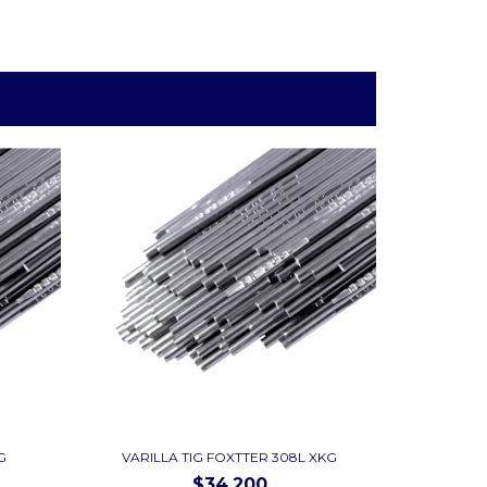
G
VARILLA TIG FOXTTER 308L XKG
$34.200