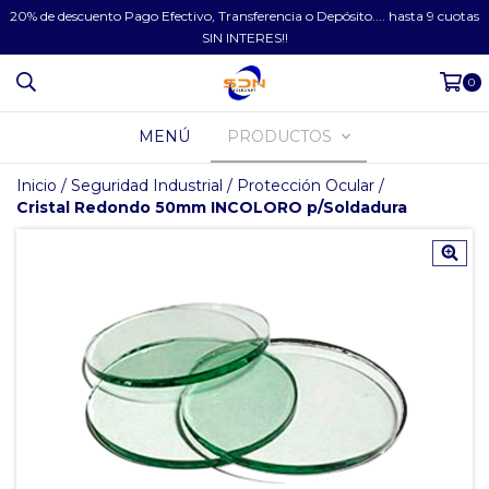
20% de descuento Pago Efectivo, Transferencia o Depósito.... hasta 9 cuotas
SIN INTERES!!
0
MENÚ
PRODUCTOS
Inicio
/
Seguridad Industrial
/
Protección Ocular
/
Cristal Redondo 50mm INCOLORO p/Soldadura