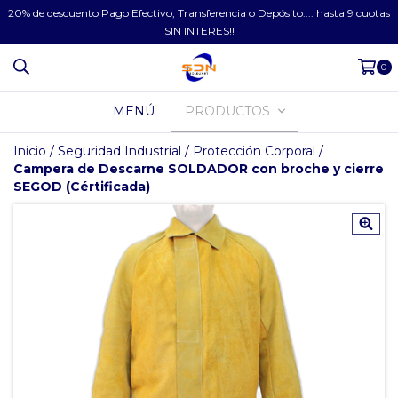
20% de descuento Pago Efectivo, Transferencia o Depósito.... hasta 9 cuotas
SIN INTERES!!
0
MENÚ
PRODUCTOS
Inicio
/
Seguridad Industrial
/
Protección Corporal
/
Campera de Descarne SOLDADOR con broche y cierre
SEGOD (Cértificada)