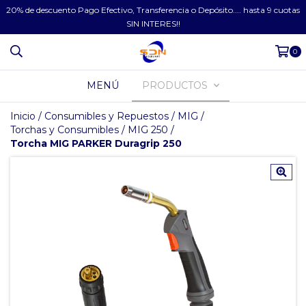
20% de descuento Pago Efectivo, Transferencia o Depósito.... hasta 9 cuotas
SIN INTERES!!
0
MENÚ
PRODUCTOS
Inicio
/
Consumibles y Repuestos
/
MIG
/
Torchas y Consumibles
/
MIG 250
/
Torcha MIG PARKER Duragrip 250