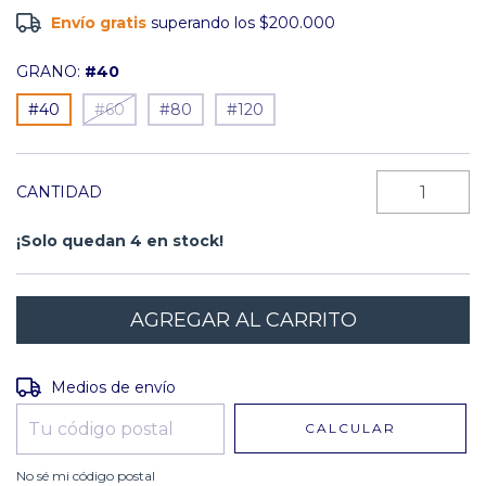
Envío gratis
superando los
$200.000
GRANO:
#40
#40
#60
#80
#120
CANTIDAD
¡Solo quedan
4
en stock!
Entregas para el CP:
CAMBIAR CP
Medios de envío
CALCULAR
No sé mi código postal