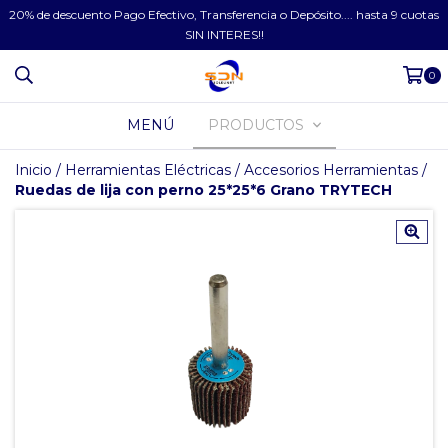
20% de descuento Pago Efectivo, Transferencia o Depósito.... hasta 9 cuotas
SIN INTERES!!
0
MENÚ
PRODUCTOS
Inicio
/
Herramientas Eléctricas
/
Accesorios Herramientas
/
Ruedas de lija con perno 25*25*6 Grano TRYTECH