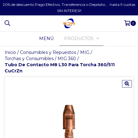
20% de descuento Pago Efectivo, Transferencia o Depósito.... hasta 9 cuotas
SIN INTERES!!
0
MENÚ
PRODUCTOS
Inicio
/
Consumibles y Repuestos
/
MIG
/
Torchas y Consumibles
/
MIG 360
/
Tubo De Contacto M8 L30 Para Torcha 360/511
CuCrZn