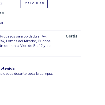
CALCULAR
tal
al
Gratis
rocesos para Soldadura
Av.
384, Lomas del Mirador, Buenos
ón de Lun. a Vier. de 8 a 12 y de
rotegida
cuidados durante toda la compra.