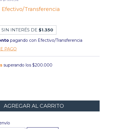
n
Efectivo/Transferencia
 SIN INTERÉS DE
$1.350
ento
pagando con Efectivo/Transferencia
DE PAGO
is
superando los
$200.000
l CP:
CAMBIAR CP
envío