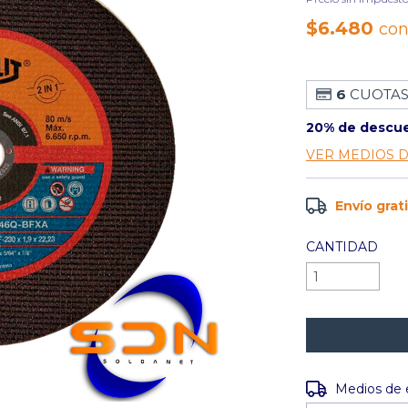
$6.480
co
6
CUOTAS
20% de descu
VER MEDIOS 
Envío grat
CANTIDAD
Entregas para e
Medios de 