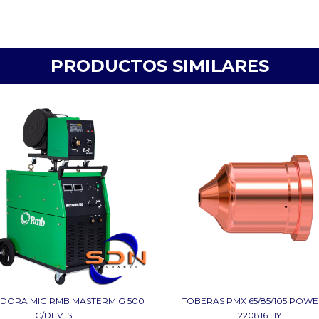
PRODUCTOS SIMILARES
DORA MIG RMB MASTERMIG 500
TOBERAS PMX 65/85/105 POW
C/DEV. S...
220816 HY...