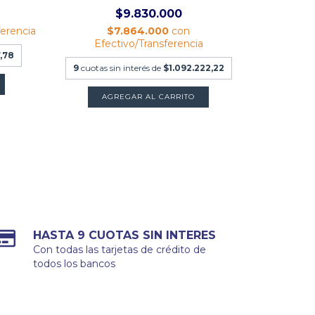
$9.830.000
ferencia
$7.864.000
con
$67.040
Efectivo/Transferencia
,78
6
cuotas
9
cuotas sin interés de
$1.092.222,22
A
HASTA 9 CUOTAS SIN INTERES
Con todas las tarjetas de crédito de
todos los bancos