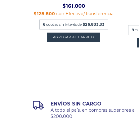
$161.000
n
$128.800
con
Efectivo/Transferencia
ncia
6
cuotas sin interés de
$26.833,33
9.555,56
9
cu
ENVÍOS SIN CARGO
A todo el país, en compras superiores a
$200.000