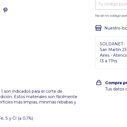
No sé mi código pos
Nuestro loc
SOLDANET - P
San Martín 2
Aires - Atenci
13 a 17hs
Compra p
Tus datos 
 son indicados para el corte de
ndición. Estos materiales son fácilmente
rficies más limpias, mínimas rebabas y
, S y CI (≤ 0,1%).