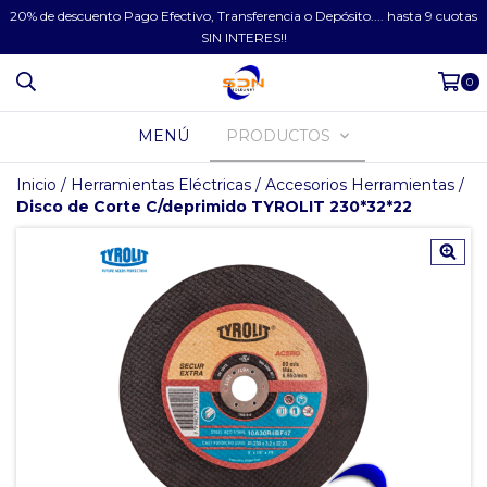
20% de descuento Pago Efectivo, Transferencia o Depósito.... hasta 9 cuotas
SIN INTERES!!
0
MENÚ
PRODUCTOS
Inicio
/
Herramientas Eléctricas
/
Accesorios Herramientas
/
Disco de Corte C/deprimido TYROLIT 230*32*22