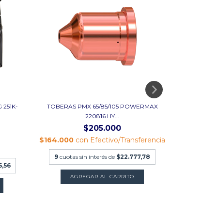
251K-
TOBERAS PMX 65/85/105 POWERMAX
EQUIPO DE
220816 HY...
$205.000
$164.000
con
Efectivo/Transferencia
Efe
9
cuotas sin interés de
$22.777,78
5,56
9
cuotas