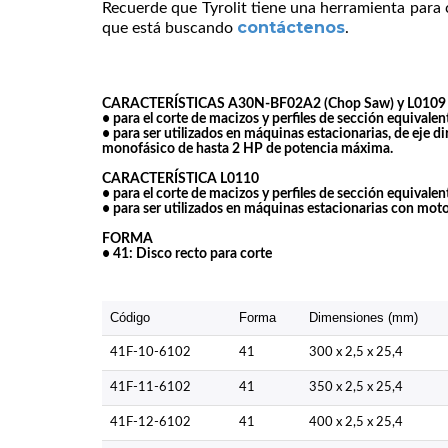
Recuerde que Tyrolit tiene una herramienta para 
contáctenos
que está buscando
.
CARACTERÍSTICAS A30N-BF02A2 (Chop Saw) y L0109
• para el corte de macizos y perfiles de sección equival
• para ser utilizados en máquinas estacionarias, de eje d
monofásico de hasta 2 HP de potencia máxima.
CARACTERÍSTICA L0110
• para el corte de macizos y perfiles de sección equival
• para ser utilizados en máquinas estacionarias con mot
FORMA
•
41
: Disco recto para corte
Código
Forma
Dimensiones (mm)
41F-10-6102
41
300 x 2,5 x 25,4
41F-11-6102
41
350 x 2,5 x 25,4
41F-12-6102
41
400 x 2,5 x 25,4