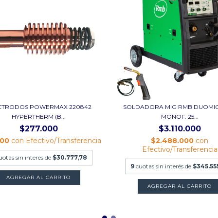
CTRODOS POWERMAX 220842
SOLDADORA MIG RMB DUOMIG 
HYPERTHERM (B...
MONOF. 25...
$277.000
$3.110.000
600
con
Efectivo/Transferencia
$2.488.000
con
Efectivo/Transferencia
uotas sin interés de
$30.777,78
9
cuotas sin interés de
$345.55