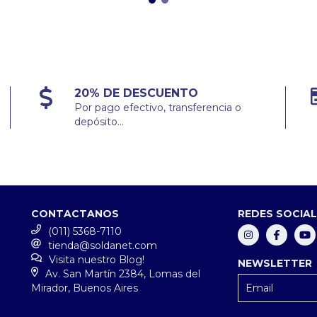
20% DE DESCUENTO
Por pago efectivo, transferencia o
depósito...
CONTACTANOS
REDES SOCIA
(011) 5368-7110
tienda@soldanet.com
Visita nuestro Blog!
NEWSLETTER
Av. San Martín 2384, Lomas del
Mirador, Buenos Aires