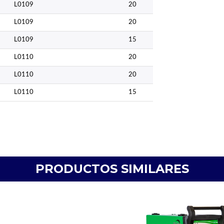
L0109
20
L0109
20
L0109
15
L0110
20
L0110
20
L0110
15
PRODUCTOS SIMILARES