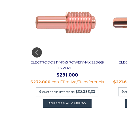
TRIX 500
ELECTRODOS PMX45 POWERMAX 220669
ELE
HYPERTH...
$291.000
n
$232.800
con
Efectivo/Transferencia
$221.
ncia
9
cuotas sin interés de
$32.333,33
9
c
88.888,89