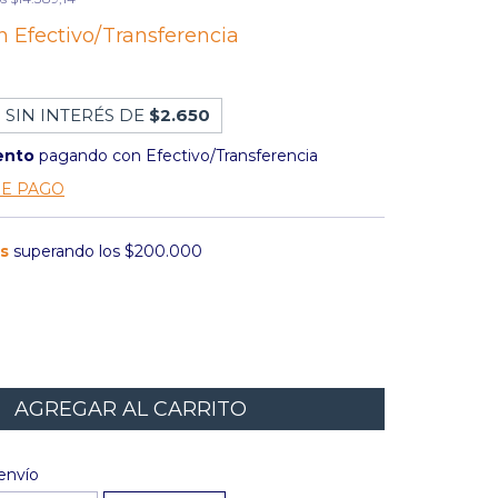
n
Efectivo/Transferencia
 SIN INTERÉS DE
$2.650
ento
pagando con Efectivo/Transferencia
DE PAGO
is
superando los
$200.000
l CP:
CAMBIAR CP
envío