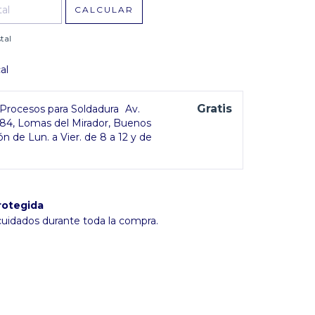
CALCULAR
tal
al
Gratis
rocesos para Soldadura
Av.
384, Lomas del Mirador, Buenos
ón de Lun. a Vier. de 8 a 12 y de
rotegida
cuidados durante toda la compra.