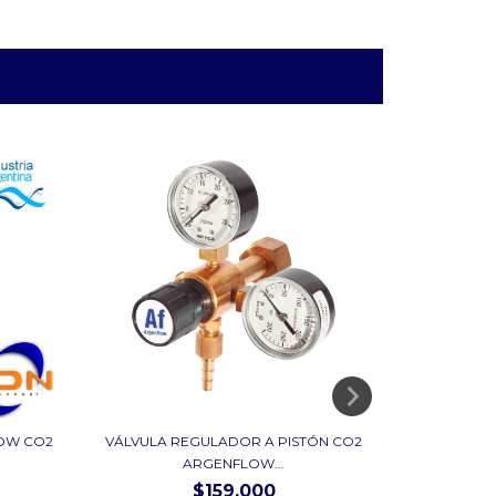
LOW CO2
VÁLVULA REGULADOR A PISTÓN CO2
VÁLVU
ARGENFLOW...
A
$159.000