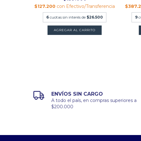
ansferencia
$127.200
con
Efectivo/Transferencia
$387.
7.000
6
cuotas sin interés de
$26.500
9
c
ENVÍOS SIN CARGO
A todo el país, en compras superiores a
$200.000