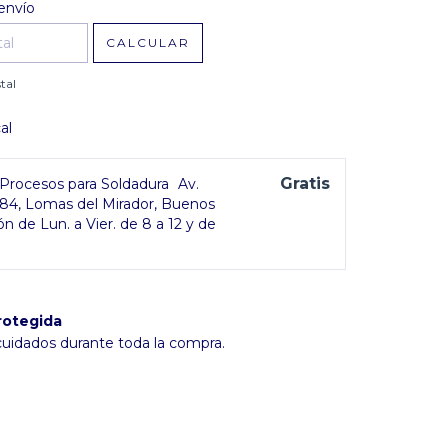
l CP:
CAMBIAR CP
envío
CALCULAR
tal
al
Gratis
rocesos para Soldadura
Av.
384, Lomas del Mirador, Buenos
ón de Lun. a Vier. de 8 a 12 y de
rotegida
cuidados durante toda la compra.