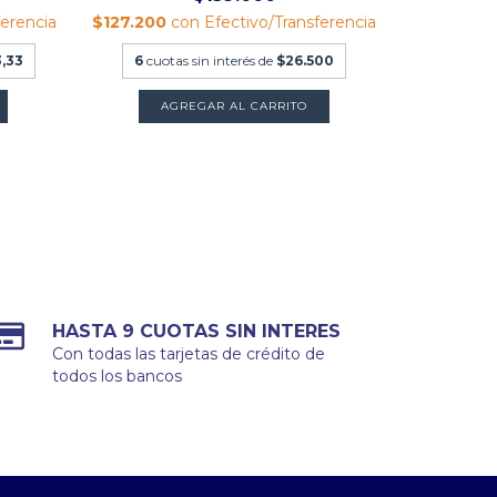
ferencia
$127.200
con
Efectivo/Transferencia
$392.000
,33
6
cuotas sin interés de
$26.500
9
cuotas
HASTA 9 CUOTAS SIN INTERES
Con todas las tarjetas de crédito de
todos los bancos