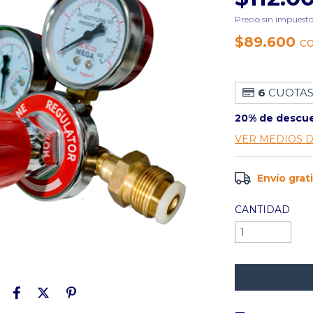
Precio sin impuest
$89.600
c
6
CUOTAS
20% de descu
VER MEDIOS 
Envío grat
CANTIDAD