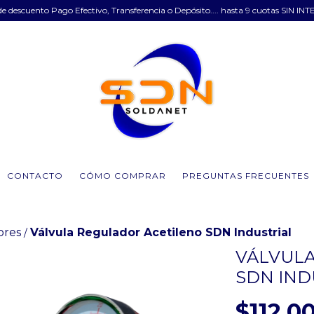
e descuento Pago Efectivo, Transferencia o Depósito.... hasta 9 cuotas SIN INT
CONTACTO
CÓMO COMPRAR
PREGUNTAS FRECUENTES
ores
Válvula Regulador Acetileno SDN Industrial
/
VÁLVULA
SDN IND
$112.0