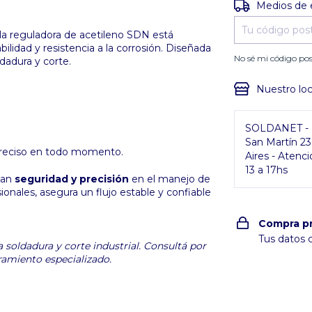
Entregas para e
Medios de 
ula reguladora de acetileno SDN está
ilidad y resistencia a la corrosión. Diseñada
No sé mi código pos
dadura y corte.
Nuestro loc
SOLDANET - P
San Martín 2
preciso en todo momento.
Aires - Atenci
13 a 17hs
can
seguridad y precisión
en el manejo de
onales, asegura un flujo estable y confiable
Compra p
Tus datos 
soldadura y corte industrial. Consultá por
ramiento especializado.