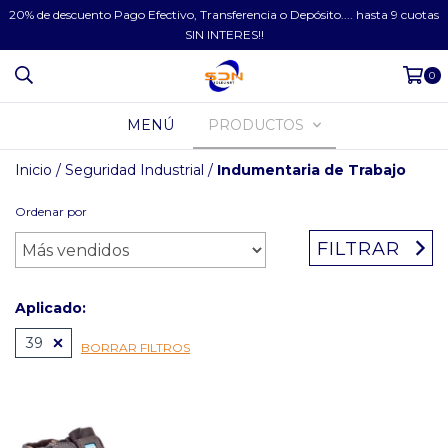
20% de descuento Pago Efectivo, Transferencia o Depósito.... hasta 9 cuotas
SIN INTERES!!
0
MENÚ
PRODUCTOS
Inicio
/
Seguridad Industrial
/
Indumentaria de Trabajo
Ordenar por
FILTRAR
Aplicado:
39
BORRAR FILTROS