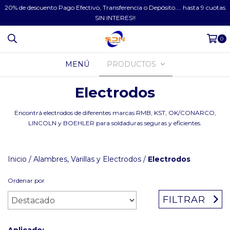
20% de descuento Pago Efectivo, Transferencia o Depósito.... hasta 9 cuotas
SIN INTERES!!
0
MENÚ
PRODUCTOS
Electrodos
Encontrá electrodos de diferentes marcas RMB, KST, OK/CONARCO,
LINCOLN y BOEHLER para soldaduras seguras y eficientes.
Inicio
/
Alambres, Varillas y Electrodos
/
Electrodos
Ordenar por
FILTRAR