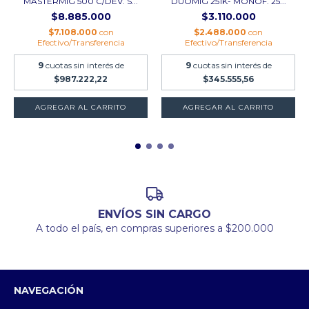
MASTERMIG 500 C/DEV. S...
DUOMIG 251K- MONOF. 25...
$8.885.000
$3.110.000
$7.108.000
con
$2.488.000
con
Efectivo/Transferencia
Efectivo/Transferencia
9
cuotas sin interés de
9
cuotas sin interés de
$987.222,22
$345.555,56
ENVÍOS SIN CARGO
A todo el país, en compras superiores a $200.000
NAVEGACIÓN