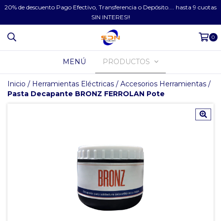
20% de descuento Pago Efectivo, Transferencia o Depósito.... hasta 9 cuotas
SIN INTERES!!
0
MENÚ
PRODUCTOS
Inicio
/
Herramientas Eléctricas
/
Accesorios Herramientas
/
Pasta Decapante BRONZ FERROLAN Pote