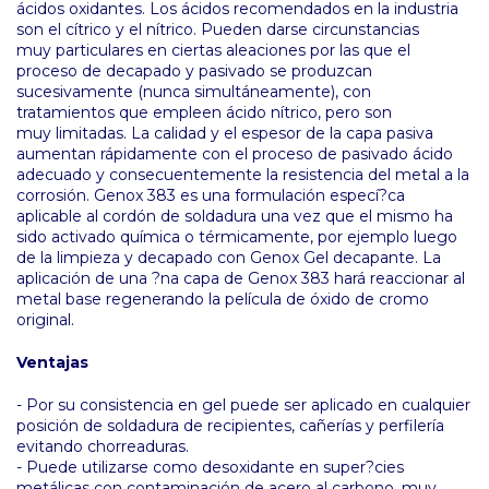
ácidos oxidantes. Los ácidos recomendados en la industria
son el cítrico y el nítrico. Pueden darse circunstancias
muy particulares en ciertas aleaciones por las que el
proceso de decapado y pasivado se produzcan
sucesivamente (nunca simultáneamente), con
tratamientos que empleen ácido nítrico, pero son
muy limitadas. La calidad y el espesor de la capa pasiva
aumentan rápidamente con el proceso de pasivado ácido
adecuado y consecuentemente la resistencia del metal a la
corrosión. Genox 383 es una formulación especí?ca
aplicable al cordón de soldadura una vez que el mismo ha
sido activado química o térmicamente, por ejemplo luego
de la limpieza y decapado con Genox Gel decapante. La
aplicación de una ?na capa de Genox 383 hará reaccionar al
metal base regenerando la película de óxido de cromo
original.
Ventajas
- Por su consistencia en gel puede ser aplicado en cualquier
posición de soldadura de recipientes, cañerías y perfilería
evitando chorreaduras.
- Puede utilizarse como desoxidante en super?cies
metálicas con contaminación de acero al carbono, muy