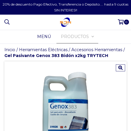
20% de descuento Pago Efectivo, Transferencia o Depósito.... hasta 9 cuotas
SIN INTERES!!
0
MENÚ
PRODUCTOS
Inicio
/
Herramientas Eléctricas
/
Accesorios Herramientas
/
Gel Pasivante Genox 383 Bidón x2kg TRYTECH