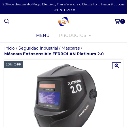
20% de descuento Pago Efectivo, Transferencia o Depósito.... hasta 9 cuotas
SIN INTERES!!
0
MENÚ
PRODUCTOS
Inicio
/
Seguridad Industrial
/
Máscaras
/
Máscara Fotosensible FERROLAN Platinum 2.0
23
%
OFF