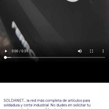
SOLDANET... la red más completa de artículos para
soldadura y corte industrial. No dudes en solicitar tu