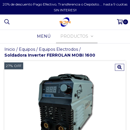
20% de descuento Pago Efectivo, Transferencia o Depósito.... hasta 9 cuotas
SIN INTERES!!
0
MENÚ
PRODUCTOS
Inicio
/
Equipos
/
Equipos Electrodos
/
Soldadora Inverter FERROLAN MOBI 1600
27
%
OFF