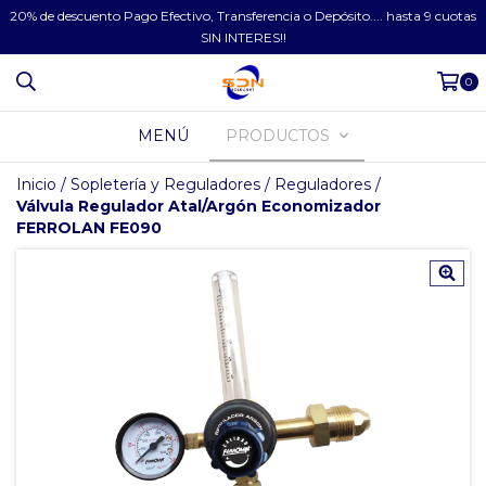
20% de descuento Pago Efectivo, Transferencia o Depósito.... hasta 9 cuotas
SIN INTERES!!
0
MENÚ
PRODUCTOS
Inicio
/
Sopletería y Reguladores
/
Reguladores
/
Válvula Regulador Atal/Argón Economizador
FERROLAN FE090