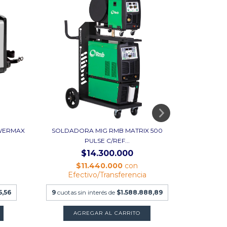
WERMAX
SOLDADORA MIG RMB MATRIX 500
ELECTR
PULSE C/REF...
$14.300.000
$11.440.000
con
$221.600
Efectivo/Transferencia
9
cuotas
5,56
9
cuotas sin interés de
$1.588.888,89