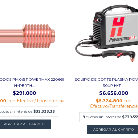
ODOS PMX45 POWERMAX 220669
EQUIPO DE CORTE PLASMA PO
HYPERTH...
30XP HYP...
$291.000
$6.656.000
800
con
Efectivo/Transferencia
$5.324.800
con
Efectivo/Transferencia
uotas sin interés de
$32.333,33
9
cuotas sin interés de
$739.55