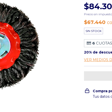
$84.3
Precio sin impuest
$67.440
c
SIN STOCK
6
CUOTAS
20% de descu
VER MEDIOS 
Compra p
Tus datos 