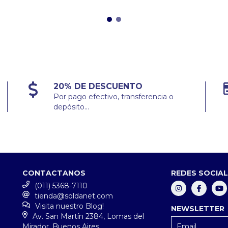
20% DE DESCUENTO
Por pago efectivo, transferencia o
depósito...
CONTACTANOS
REDES SOCIA
(011) 5368-7110
tienda@soldanet.com
Visita nuestro Blog!
NEWSLETTER
Av. San Martín 2384, Lomas del
Mirador, Buenos Aires