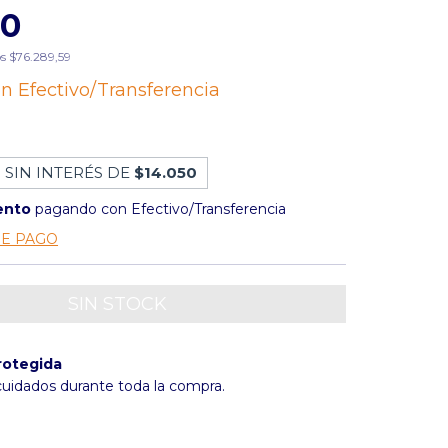
00
os
$76.289,59
on
Efectivo/Transferencia
 SIN INTERÉS DE
$14.050
ento
pagando con Efectivo/Transferencia
DE PAGO
rotegida
cuidados durante toda la compra.