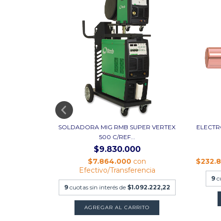
/WP18/WP26
SOLDADORA MIG RMB SUPER VERTEX
ELECTR
500 C/REF...
$9.830.000
nsferencia
$7.864.000
con
$232.
$250
Efectivo/Transferencia
9
c
9
cuotas sin interés de
$1.092.222,22
TO