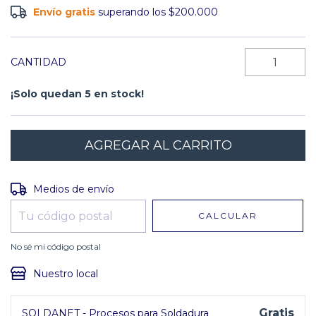
Envío gratis
superando los
$200.000
CANTIDAD
¡Solo quedan
5
en stock!
Entregas para el CP:
CAMBIAR CP
Medios de envío
CALCULAR
No sé mi código postal
Nuestro local
Gratis
SOLDANET - Procesos para Soldadura