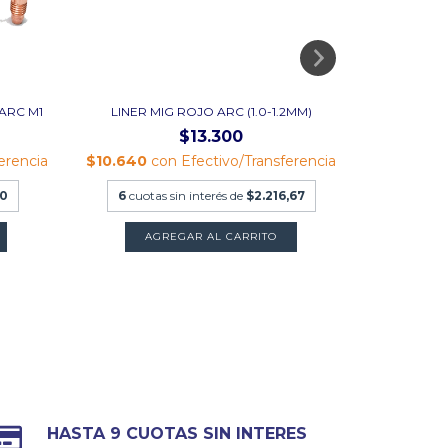
ARC M1
LINER MIG ROJO ARC (1.0-1.2MM)
T
$13.300
erencia
$10.640
con
Efectivo/Transferencia
$192.000
0
6
cuotas sin interés de
$2.216,67
9
cuotas
A
HASTA 9 CUOTAS SIN INTERES