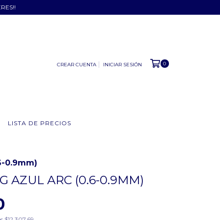
ERES!!
0
CREAR CUENTA
INICIAR SESIÓN
LISTA DE PRECIOS
.6-0.9mm)
G AZUL ARC (0.6-0.9MM)
0
os
$12.307,69