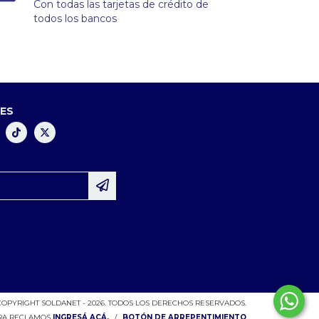
Con todas las tarjetas de crédito de
todos los bancos
LES
COPYRIGHT SOLDANET - 2026. TODOS LOS DERECHOS RESERVADOS.
ARA RECLAMOS
INGRESÁ ACÁ.
/
BOTÓN DE ARREPENTIMIENTO