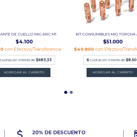
LANTE DE CUELLO MIG ARC M1
KIT CONSUMIBLES MIG TORCHA 
$4.100
$51.000
80
con
Efectivo/Transferencia
$40.800
con
Efectivo/Transf
cuotas sin interés de
$683,33
6
cuotas sin interés de
$8.50
AGREGAR AL CARRITO
20% DE DESCUENTO