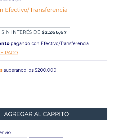
on
Efectivo/Transferencia
 SIN INTERÉS DE
$2.266,67
ento
pagando con Efectivo/Transferencia
DE PAGO
is
superando los
$200.000
l CP:
CAMBIAR CP
envío