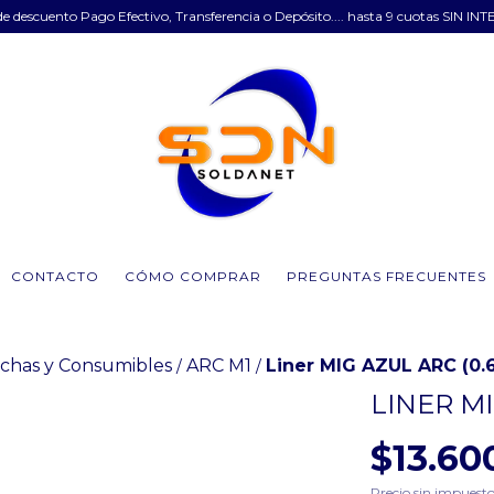
e descuento Pago Efectivo, Transferencia o Depósito.... hasta 9 cuotas SIN INT
CONTACTO
CÓMO COMPRAR
PREGUNTAS FRECUENTES
chas y Consumibles
ARC M1
Liner MIG AZUL ARC (0
/
/
LINER MI
$13.60
Precio sin impuest