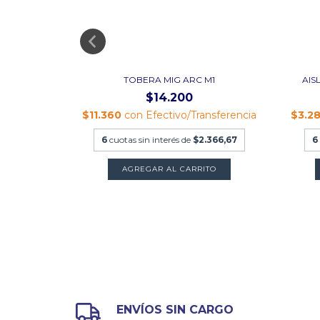
RC M1
TOBERA MIG ARC M1
AIS
$14.200
nsferencia
$11.360
con
Efectivo/Transferencia
$3.2
$300
6
cuotas sin interés de
$2.366,67
6
TO
AGREGAR AL CARRITO
ENVÍOS SIN CARGO