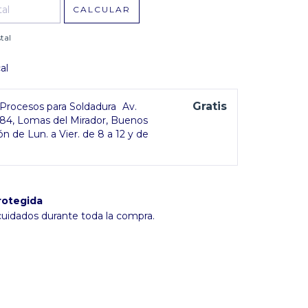
CALCULAR
tal
al
Gratis
rocesos para Soldadura
Av.
384, Lomas del Mirador, Buenos
ón de Lun. a Vier. de 8 a 12 y de
rotegida
cuidados durante toda la compra.