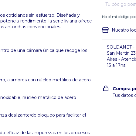
jos cotidianos sin esfuerzo. Diseñada y
No sé mi código pos
potencia-rendimiento, la serie liviana ofrece
as antorchas convencionales.
Nuestro loc
SOLDANET - P
entro de una cámara única que recoge los
San Martín 2
Aires - Atenci
13 a 17hs
ro, alambres con núcleo metálico de acero
Compra p
Tus datos 
inoxidable, núcleo metálico de acero
a deslizante/de bloqueo para facilitar el
ado eficaz de las impurezas en los procesos