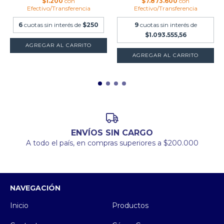
$1.200
con
$7.873.600
con
Efectivo/Transferencia
Efectivo/Transferencia
6
cuotas sin interés de
$250
9
cuotas sin interés de
$1.093.555,56
AGREGAR AL CARRITO
ENVÍOS SIN CARGO
A todo el país, en compras superiores a $200.000
NAVEGACIÓN
Inicio
Productos