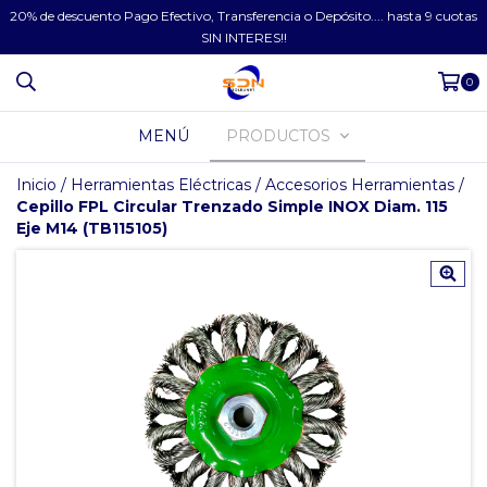
20% de descuento Pago Efectivo, Transferencia o Depósito.... hasta 9 cuotas
SIN INTERES!!
0
MENÚ
PRODUCTOS
Inicio
/
Herramientas Eléctricas
/
Accesorios Herramientas
/
Cepillo FPL Circular Trenzado Simple INOX Diam. 115
Eje M14 (TB115105)